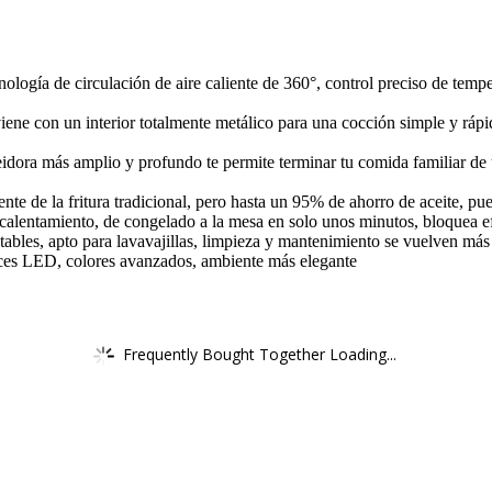
nología de circulación de aire caliente de 360°, control preciso de tem
y viene con un interior totalmente metálico para una cocción simple y rá
reidora más amplio y profundo te permite terminar tu comida familiar d
nte de la fritura tradicional, pero hasta un 95% de ahorro de aceite, pued
calentamiento, de congelado a la mesa en solo unos minutos, bloquea e
tables, apto para lavavajillas, limpieza y mantenimiento se vuelven más 
luces LED, colores avanzados, ambiente más elegante
Frequently Bought Together Loading...