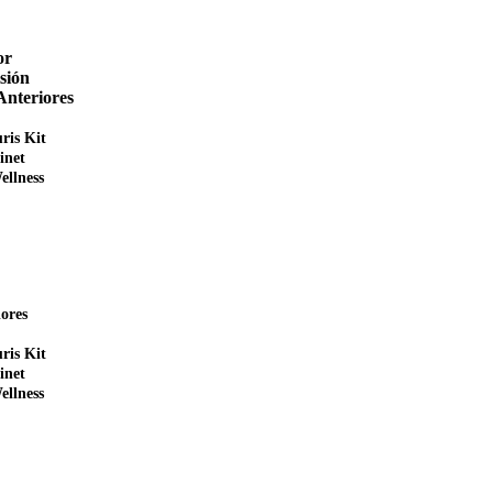
or
sión
Anteriores
ris Kit
inet
ellness
ores
ris Kit
inet
ellness