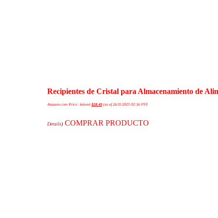
Recipientes de Cristal para Almacenamiento de Alim
Amazon.com Price:
$
35.61
$
28.49
(as of 26/11/2025 02:56 PST-
COMPRAR PRODUCTO
Details
)