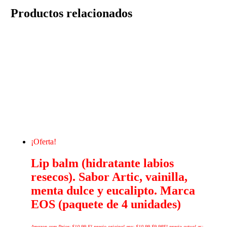
Productos relacionados
¡Oferta!
Lip balm (hidratante labios
resecos). Sabor Artic, vainilla,
menta dulce y eucalipto. Marca
EOS (paquete de 4 unidades)
Amazon.com Price:
$
10.99
El precio original era: $10.99.
$
9.98
El precio actual es: