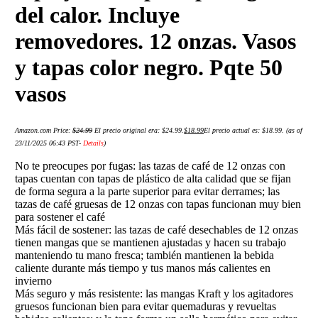
del calor. Incluye
removedores. 12 onzas. Vasos
y tapas color negro. Pqte 50
vasos
Amazon.com Price:
$
24.99
El precio original era: $24.99.
$
18.99
El precio actual es: $18.99.
(as of
23/11/2025 06:43 PST-
Details
)
No te preocupes por fugas: las tazas de café de 12 onzas con
tapas cuentan con tapas de plástico de alta calidad que se fijan
de forma segura a la parte superior para evitar derrames; las
tazas de café gruesas de 12 onzas con tapas funcionan muy bien
para sostener el café
Más fácil de sostener: las tazas de café desechables de 12 onzas
tienen mangas que se mantienen ajustadas y hacen su trabajo
manteniendo tu mano fresca; también mantienen la bebida
caliente durante más tiempo y tus manos más calientes en
invierno
Más seguro y más resistente: las mangas Kraft y los agitadores
gruesos funcionan bien para evitar quemaduras y revueltas