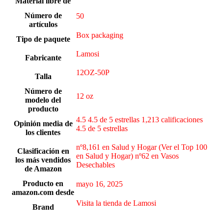
Material libre de
Número de
50
artículos
Box packaging
Tipo de paquete
Lamosi
Fabricante
12OZ-50P
Talla
Número de
12 oz
modelo del
producto
4.5 4.5 de 5 estrellas 1,213 calificaciones
Opinión media de
4.5 de 5 estrellas
los clientes
nº8,161 en Salud y Hogar (Ver el Top 100
Clasificación en
en Salud y Hogar) nº62 en Vasos
los más vendidos
Desechables
de Amazon
Producto en
mayo 16, 2025
amazon.com desde
Visita la tienda de Lamosi
Brand