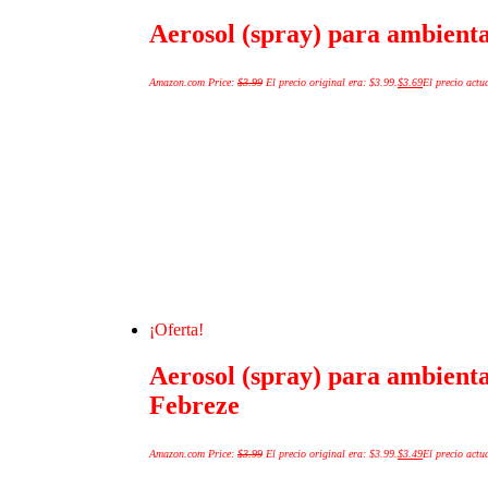
Aerosol (spray) para ambienta
Amazon.com Price:
$
3.99
El precio original era: $3.99.
$
3.69
El precio actua
¡Oferta!
Aerosol (spray) para ambient
Febreze
Amazon.com Price:
$
3.99
El precio original era: $3.99.
$
3.49
El precio actua