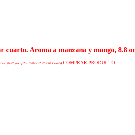
ar cuarto. Aroma a manzana y mango, 8.8 o
COMPRAR PRODUCTO
l es: $6.02.
(as of 26/11/2025 02:27 PST-
Details
)