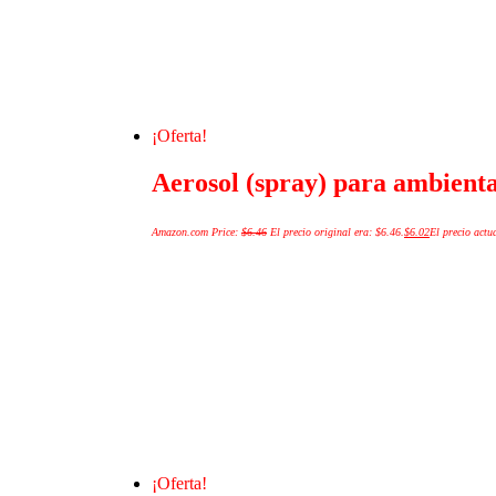
¡Oferta!
Aerosol (spray) para ambient
Amazon.com Price:
$
6.46
El precio original era: $6.46.
$
6.02
El precio actua
¡Oferta!