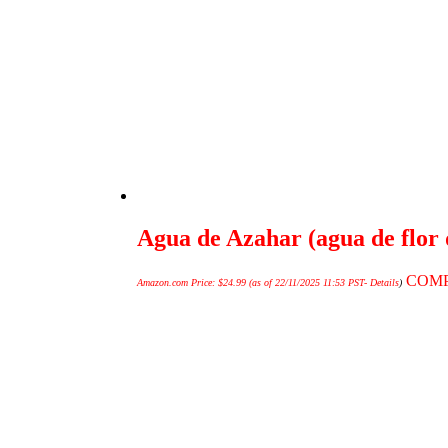
Agua de Azahar (agua de flor 
COM
Amazon.com Price:
$
24.99
(as of 22/11/2025 11:53 PST-
Details
)