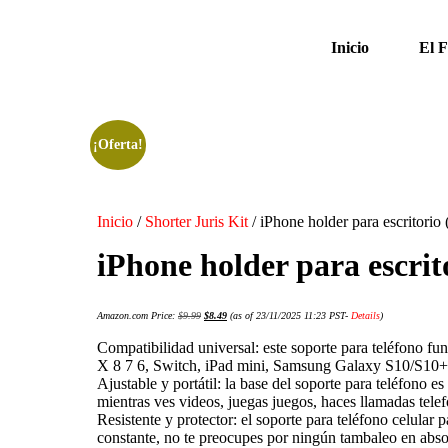
Inicio
El 
¡Oferta!
Inicio
/
Shorter Juris Kit
/ iPhone holder para escritorio 
iPhone holder para escrit
Amazon.com Price:
$
9.99
$
8.49
(as of 23/11/2025 11:23 PST-
Details
)
Compatibilidad universal: este soporte para teléfono f
X 8 7 6, Switch, iPad mini, Samsung Galaxy S10/S10
Ajustable y portátil: la base del soporte para teléfono e
mientras ves videos, juegas juegos, haces llamadas telef
Resistente y protector: el soporte para teléfono celular
constante, no te preocupes por ningún tambaleo en abso