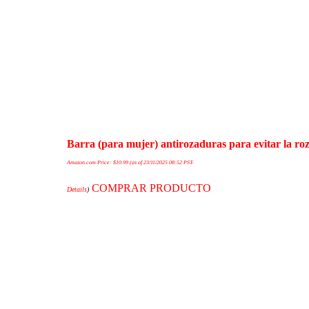
Barra (para mujer) antirozaduras para evitar la roz
Amazon.com Price:
$
10.99
(as of 23/11/2025 08:52 PST-
COMPRAR PRODUCTO
Details
)