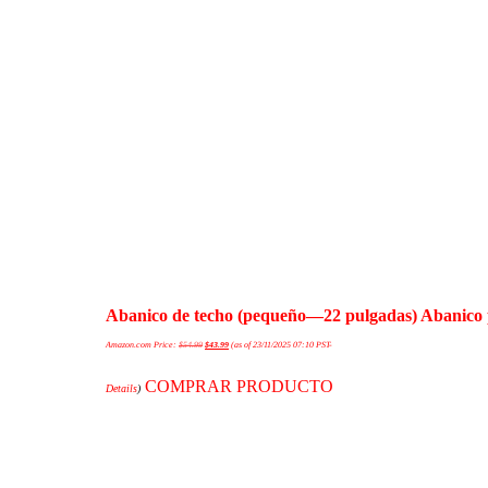
Abanico de techo (pequeño—22 pulgadas) Abanico 
Amazon.com Price:
$
54.99
$
43.99
(as of 23/11/2025 07:10 PST-
COMPRAR PRODUCTO
Details
)