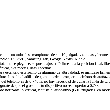
unciona con todos los smartphones de 4 a 10 pulgadas, tabletas y lecto
+/S9/S9+/S8/S8+, Samsung Tab, Google Nexus, Kindle.
s totalmente plegable, se puede ajustar fácilmente a la posición ideal, li
ónicas, ves recetas, usas Facetime.
 para escritorio está hecho de aluminio de alta calidad, se mantiene firm
luto. Las almohadillas de goma pueden proteger tu teléfono de arañazo
del teléfono es de 0.748 in, no hay necesidad de quitar la funda de tu 
gúrate de que el grosor de tu dispositivo no sea superior a 0.748 in.
o horizontal o vertical, y ajusta el dispositivo (6-10 pulgadas) en mod