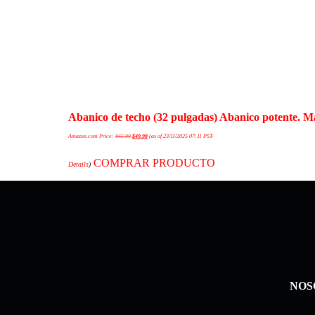
Abanico de techo (32 pulgadas) Abanico potente. M
Amazon.com Price:
$
65.99
$
49.98
(as of 23/11/2025 07:11 PST-
COMPRAR PRODUCTO
Details
)
NOS