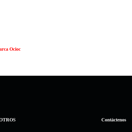
arca Ocioc
OTROS
Contáctenos