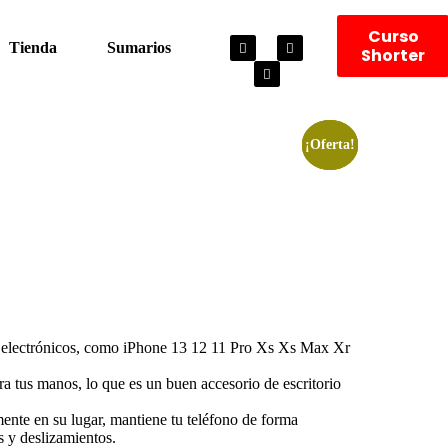
Curso
Tienda
Sumarios
Shorter
¡Oferta!
¡Oferta!
¡Oferta!
res electrónicos, como iPhone 13 12 11 Pro Xs Xs Max Xr
bera tus manos, lo que es un buen accesorio de escritorio
emente en su lugar, mantiene tu teléfono de forma
s y deslizamientos.