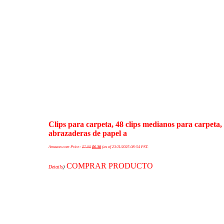
Clips para carpeta, 48 clips medianos para carpeta, 
abrazaderas de papel a
Amazon.com Price:
$
7.98
$
6.38
(as of 23/11/2025 08:54 PST-
COMPRAR PRODUCTO
Details
)