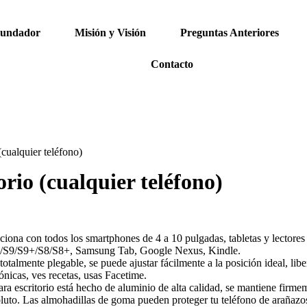
Fundador
Misión y Visión
Preguntas Anteriores
Contacto
(cualquier teléfono)
orio (cualquier teléfono)
unciona con todos los smartphones de 4 a 10 pulgadas, tabletas y lecto
+/S9/S9+/S8/S8+, Samsung Tab, Google Nexus, Kindle.
s totalmente plegable, se puede ajustar fácilmente a la posición ideal, li
ónicas, ves recetas, usas Facetime.
 para escritorio está hecho de aluminio de alta calidad, se mantiene firm
luto. Las almohadillas de goma pueden proteger tu teléfono de arañazo