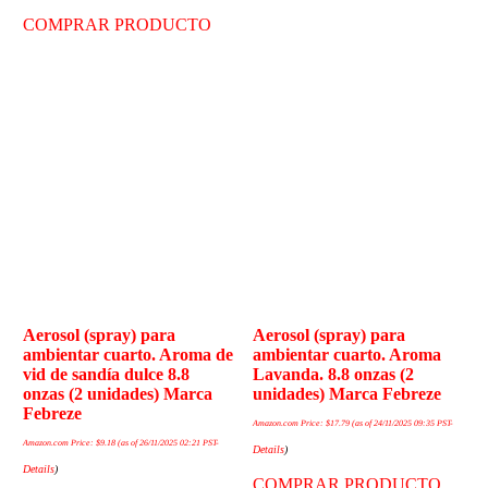
COMPRAR PRODUCTO
Aerosol (spray) para
Aerosol (spray) para
ambientar cuarto. Aroma de
ambientar cuarto. Aroma
vid de sandía dulce 8.8
Lavanda. 8.8 onzas (2
onzas (2 unidades) Marca
unidades) Marca Febreze
Febreze
Amazon.com Price:
$
17.79
(as of 24/11/2025 09:35 PST-
Amazon.com Price:
$
9.18
(as of 26/11/2025 02:21 PST-
Details
)
Details
)
COMPRAR PRODUCTO