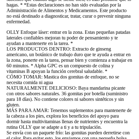
hagas. * *Estas declaraciones no han sido evaluadas por la
Administración de Alimentos y Medicamentos. Este producto
no está destinado a diagnosticar, tratar, curar o prevenir ninguna
enfermedad.
OLLY Enfoque láser: entrar en la zona. Estas pequeñas patadas
laterales confiables mejoran tu poder de pensamiento y te
ayudan a mantenerte en la tarea. *
LOS PRODUCTOS DENTRO: Extracto de ginseng
americano, un botánico de trabajo duro que te ayuda a entrar en
la zona, ponerte en la tarea, pensar bien y comienza a trabajar en
60 minutos. * Alpha GPC es un compuesto de colina y
vitaminas B apoyan la función cerebral saludable. *
CÓMO TOMAR: Mastica dos gomitas de enfoque, no se
necesita comida ni agua
NATURALMENTE DELICIOSO: Baya mandarina picante
con otros sabores naturales. 36 gomitas por botella (suministro
para 18 días). No contiene colores ni sabores sintéticos y sin
gluten.
MÁS PARA AMAR: Tenemos suplementos para mantenerte de
la cabeza a los pies, explora los beneficios del apoyo para
dormir hasta multivitaminas llenas de nutrientes y encuentra la
rutina OLLY que se adapte a ti y a tu tripulación.
Se envía con un paquete frío: las gomitas pueden derretirse con
el calor. Para evitar esto, los enviamos con una pequeña bolsa