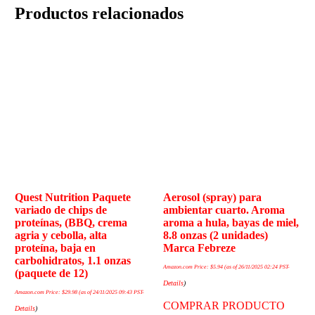
Productos relacionados
Quest Nutrition Paquete
Aerosol (spray) para
variado de chips de
ambientar cuarto. Aroma
proteínas, (BBQ, crema
aroma a hula, bayas de miel,
agria y cebolla, alta
8.8 onzas (2 unidades)
proteína, baja en
Marca Febreze
carbohidratos, 1.1 onzas
Amazon.com Price:
$
5.94
(as of 26/11/2025 02:24 PST-
(paquete de 12)
Details
)
Amazon.com Price:
$
29.98
(as of 24/11/2025 09:43 PST-
COMPRAR PRODUCTO
Details
)