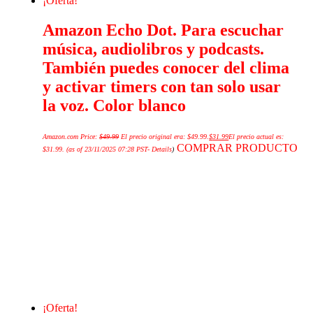
¡Oferta!
Amazon Echo Dot. Para escuchar
música, audiolibros y podcasts.
También puedes conocer del clima
y activar timers con tan solo usar
la voz. Color blanco
Amazon.com Price:
$
49.99
El precio original era: $49.99.
$
31.99
El precio actual es:
COMPRAR PRODUCTO
$31.99.
(as of 23/11/2025 07:28 PST-
Details
)
¡Oferta!