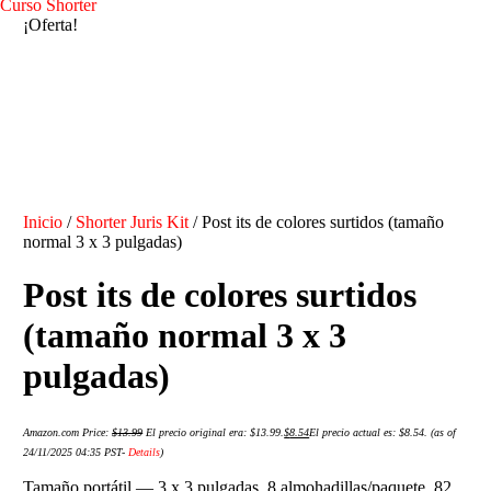
Curso Shorter
¡Oferta!
Inicio
/
Shorter Juris Kit
/ Post its de colores surtidos (tamaño
normal 3 x 3 pulgadas)
Post its de colores surtidos
(tamaño normal 3 x 3
pulgadas)
Amazon.com Price:
$
13.99
El precio original era: $13.99.
$
8.54
El precio actual es: $8.54.
(as of
24/11/2025 04:35 PST-
Details
)
Tamaño portátil — 3 x 3 pulgadas, 8 almohadillas/paquete, 82