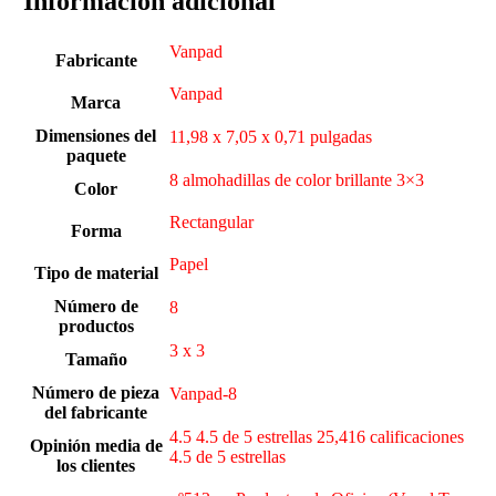
Información adicional
‎Vanpad
Fabricante
‎Vanpad
Marca
Dimensiones del
‎11,98 x 7,05 x 0,71 pulgadas
paquete
‎8 almohadillas de color brillante 3×3
Color
Rectangular
Forma
Papel
Tipo de material
Número de
‎8
productos
‎3 x 3
Tamaño
Número de pieza
‎Vanpad-8
del fabricante
4.5 4.5 de 5 estrellas 25,416 calificaciones
Opinión media de
4.5 de 5 estrellas
los clientes