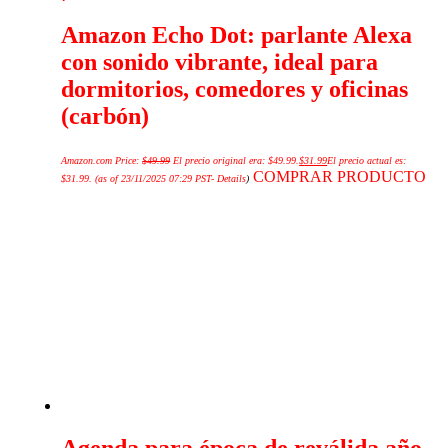
Amazon Echo Dot: parlante Alexa
con sonido vibrante, ideal para
dormitorios, comedores y oficinas
(carbón)
Amazon.com Price:
$
49.99
El precio original era: $49.99.
$
31.99
El precio actual es:
COMPRAR PRODUCTO
$31.99.
(as of 23/11/2025 07:29 PST-
Details
)
Agenda para época de reválida año