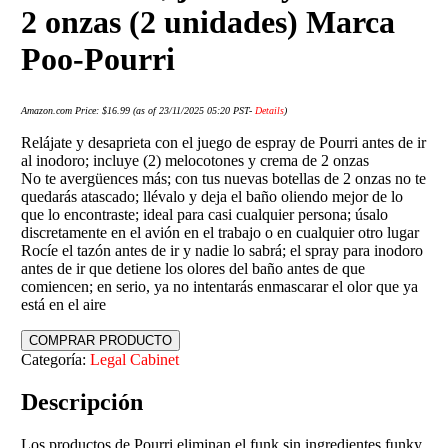
2 onzas (2 unidades) Marca
Poo-Pourri
Amazon.com Price:
$
16.99
(as of 23/11/2025 05:20 PST-
Details
)
Relájate y desaprieta con el juego de espray de Pourri antes de ir
al inodoro; incluye (2) melocotones y crema de 2 onzas
No te avergüences más; con tus nuevas botellas de 2 onzas no te
quedarás atascado; llévalo y deja el baño oliendo mejor de lo
que lo encontraste; ideal para casi cualquier persona; úsalo
discretamente en el avión en el trabajo o en cualquier otro lugar
Rocíe el tazón antes de ir y nadie lo sabrá; el spray para inodoro
antes de ir que detiene los olores del baño antes de que
comiencen; en serio, ya no intentarás enmascarar el olor que ya
está en el aire
COMPRAR PRODUCTO
Categoría:
Legal Cabinet
Descripción
Los productos de Pourri eliminan el funk sin ingredientes funky.