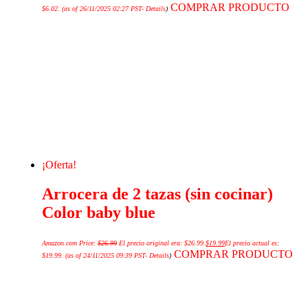
COMPRAR PRODUCTO
$6.02.
(as of 26/11/2025 02:27 PST-
Details
)
¡Oferta!
Arrocera de 2 tazas (sin cocinar)
Color baby blue
Amazon.com Price:
$
26.99
El precio original era: $26.99.
$
19.99
El precio actual es:
COMPRAR PRODUCTO
$19.99.
(as of 24/11/2025 09:39 PST-
Details
)