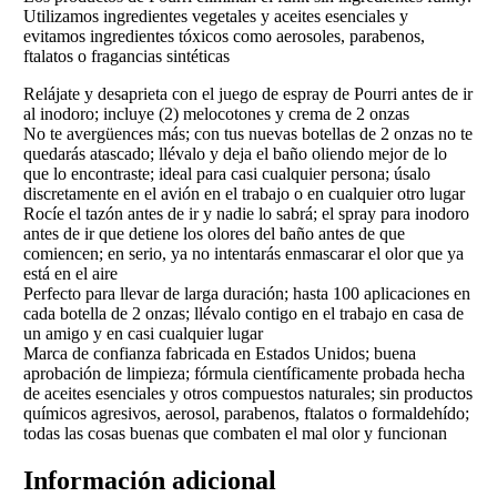
Utilizamos ingredientes vegetales y aceites esenciales y
evitamos ingredientes tóxicos como aerosoles, parabenos,
ftalatos o fragancias sintéticas
Relájate y desaprieta con el juego de espray de Pourri antes de ir
al inodoro; incluye (2) melocotones y crema de 2 onzas
No te avergüences más; con tus nuevas botellas de 2 onzas no te
quedarás atascado; llévalo y deja el baño oliendo mejor de lo
que lo encontraste; ideal para casi cualquier persona; úsalo
discretamente en el avión en el trabajo o en cualquier otro lugar
Rocíe el tazón antes de ir y nadie lo sabrá; el spray para inodoro
antes de ir que detiene los olores del baño antes de que
comiencen; en serio, ya no intentarás enmascarar el olor que ya
está en el aire
Perfecto para llevar de larga duración; hasta 100 aplicaciones en
cada botella de 2 onzas; llévalo contigo en el trabajo en casa de
un amigo y en casi cualquier lugar
Marca de confianza fabricada en Estados Unidos; buena
aprobación de limpieza; fórmula científicamente probada hecha
de aceites esenciales y otros compuestos naturales; sin productos
químicos agresivos, aerosol, parabenos, ftalatos o formaldehído;
todas las cosas buenas que combaten el mal olor y funcionan
Información adicional