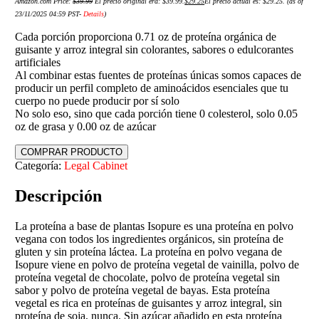
Amazon.com Price:
$
39.99
El precio original era: $39.99.
$
29.25
El precio actual es: $29.25.
(as of
23/11/2025 04:59 PST-
Details
)
Cada porción proporciona 0.71 oz de proteína orgánica de
guisante y arroz integral sin colorantes, sabores o edulcorantes
artificiales
Al combinar estas fuentes de proteínas únicas somos capaces de
producir un perfil completo de aminoácidos esenciales que tu
cuerpo no puede producir por sí solo
No solo eso, sino que cada porción tiene 0 colesterol, solo 0.05
oz de grasa y 0.00 oz de azúcar
COMPRAR PRODUCTO
Categoría:
Legal Cabinet
Descripción
La proteína a base de plantas Isopure es una proteína en polvo
vegana con todos los ingredientes orgánicos, sin proteína de
gluten y sin proteína láctea. La proteína en polvo vegana de
Isopure viene en polvo de proteína vegetal de vainilla, polvo de
proteína vegetal de chocolate, polvo de proteína vegetal sin
sabor y polvo de proteína vegetal de bayas. Esta proteína
vegetal es rica en proteínas de guisantes y arroz integral, sin
proteína de soja, nunca. Sin azúcar añadido en esta proteína