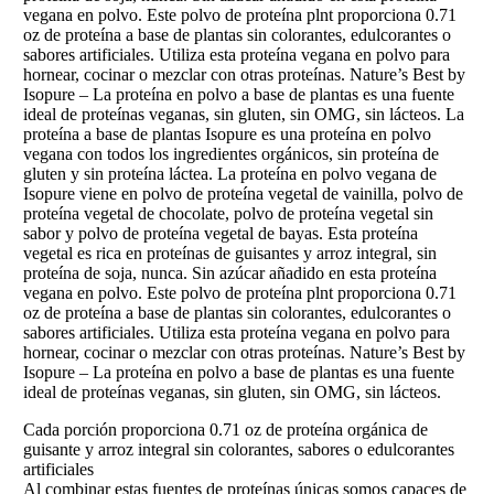
vegana en polvo. Este polvo de proteína plnt proporciona 0.71
oz de proteína a base de plantas sin colorantes, edulcorantes o
sabores artificiales. Utiliza esta proteína vegana en polvo para
hornear, cocinar o mezclar con otras proteínas. Nature’s Best by
Isopure – La proteína en polvo a base de plantas es una fuente
ideal de proteínas veganas, sin gluten, sin OMG, sin lácteos. La
proteína a base de plantas Isopure es una proteína en polvo
vegana con todos los ingredientes orgánicos, sin proteína de
gluten y sin proteína láctea. La proteína en polvo vegana de
Isopure viene en polvo de proteína vegetal de vainilla, polvo de
proteína vegetal de chocolate, polvo de proteína vegetal sin
sabor y polvo de proteína vegetal de bayas. Esta proteína
vegetal es rica en proteínas de guisantes y arroz integral, sin
proteína de soja, nunca. Sin azúcar añadido en esta proteína
vegana en polvo. Este polvo de proteína plnt proporciona 0.71
oz de proteína a base de plantas sin colorantes, edulcorantes o
sabores artificiales. Utiliza esta proteína vegana en polvo para
hornear, cocinar o mezclar con otras proteínas. Nature’s Best by
Isopure – La proteína en polvo a base de plantas es una fuente
ideal de proteínas veganas, sin gluten, sin OMG, sin lácteos.
Cada porción proporciona 0.71 oz de proteína orgánica de
guisante y arroz integral sin colorantes, sabores o edulcorantes
artificiales
Al combinar estas fuentes de proteínas únicas somos capaces de