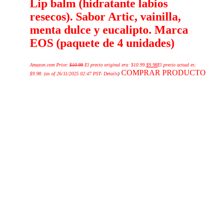
Lip balm (hidratante labios
resecos). Sabor Artic, vainilla,
menta dulce y eucalipto. Marca
EOS (paquete de 4 unidades)
Amazon.com Price:
$
10.99
El precio original era: $10.99.
$
9.98
El precio actual es:
COMPRAR PRODUCTO
$9.98.
(as of 26/11/2025 02:47 PST-
Details
)