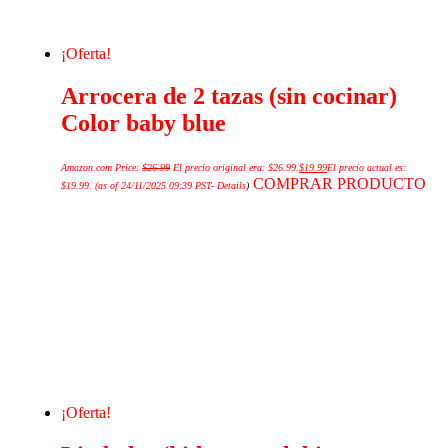
¡Oferta!
Arrocera de 2 tazas (sin cocinar)
Color baby blue
Amazon.com Price:
$
26.99
El precio original era: $26.99.
$
19.99
El precio actual es:
COMPRAR PRODUCTO
$19.99.
(as of 24/11/2025 09:39 PST-
Details
)
¡Oferta!