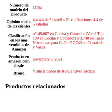
Número de
JJ204
modelo del
producto
4.4 4.4 de 5 estrellas 21 calificaciones 4.4 de
Opinión media
5 estrellas
de los clientes
nº149,607 en Cocina y Comedor (Ver el Top
Clasificación
100 en Cocina y Comedor) nº3,748 en Tazas
en los más
Novedosas para Café nº17,740 en Cristalería
vendidos de
y Vasos
Amazon
Producto en
noviembre 6, 2021
amazon.com
desde
Visita la tienda de Rogue River Tactical
Brand
Productos relacionados