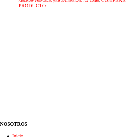
COMPRAR
Amazon.com Price:
$
60.00
(as of 26/11/2025 02:37 PST-
Details
)
PRODUCTO
NOSOTROS
Inicio