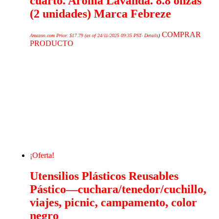
cuarto. Aroma Lavanda. 8.8 onzas
(2 unidades) Marca Febreze
COMPRAR
Amazon.com Price:
$
17.79
(as of 24/11/2025 09:35 PST-
Details
)
PRODUCTO
¡Oferta!
Utensilios Plásticos Reusables
Pástico—cuchara/tenedor/cuchillo,
viajes, picnic, campamento, color
negro