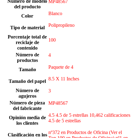
Número de modelo
‎MP48567
del producto
Blanco
Color
‎Polipropileno
Tipo de material
Porcentaje total de
100
reciclaje de
contenido
Número de
‎4
productos
‎Paquete de 4
Tamaño
‎8.5 X 11 Inches
Tamaño del papel
Número de
3
agujeros
Número de pieza
‎MP48567
del fabricante
4.5 4.5 de 5 estrellas 10,462 calificaciones
Opinión media de
4.5 de 5 estrellas
los clientes
nº372 en Productos de Oficina (Ver el
Clasificación en los
Top 100 en Productos de Oficina) nº1 en