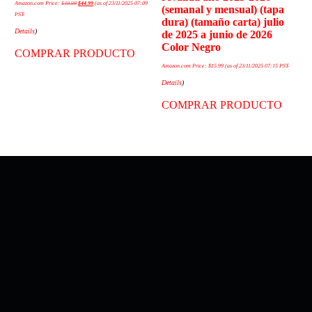
Amazon.com Price:
$
49.99
$
44.99
(as of 23/11/2025 07:09
(semanal y mensual) (tapa
PST-
dura) (tamaño carta) julio
Details
)
de 2025 a junio de 2026
Color Negro
COMPRAR PRODUCTO
Amazon.com Price:
$
15.99
(as of 23/11/2025 07:15 PST-
Details
)
COMPRAR PRODUCTO