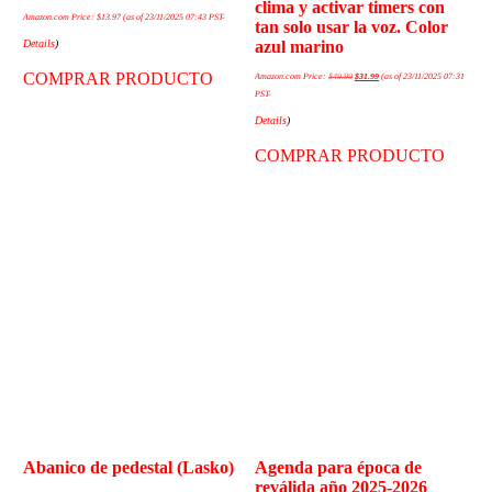
clima y activar timers con
Amazon.com Price:
$
13.97
(as of 23/11/2025 07:43 PST-
tan solo usar la voz. Color
Details
)
azul marino
COMPRAR PRODUCTO
Amazon.com Price:
$
49.99
$
31.99
(as of 23/11/2025 07:31
PST-
Details
)
COMPRAR PRODUCTO
Abanico de pedestal (Lasko)
Agenda para época de
reválida año 2025-2026