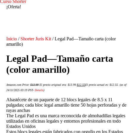
Curso Shorter
¡Oferta!
Inicio
/
Shorter Juris Kit
/ Legal Pad—Tamaño carta (color
amarillo)
Legal Pad—Tamaño carta
(color amarillo)
Amazon.com Price:
$
13.99
El precio original era: $13.99.
$
12.55
El precio actual es: $12.55.
(as of
24/11/2025 03:19 PST-
Details
)
Abastécete de un paquete de 12 blocs legales de 8.5 x 11
pulgadas; cada bloc legal amarillo tiene 50 hojas perforadas y de
rayas anchas
The Legal Pad es una marca reconocida de almohadillas legales
utilizadas en oficinas legales y entornos profesionales en todo
Estados Unidos
Estos blocs legales están fabricados con orgullo en los Estados