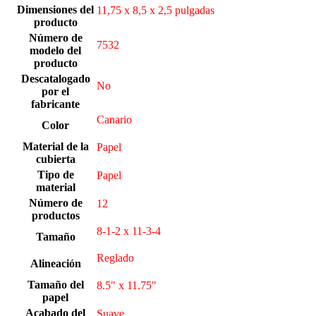
Dimensiones del
‎11,75 x 8,5 x 2,5 pulgadas
producto
Número de
‎7532
modelo del
producto
Descatalogado
‎No
por el
fabricante
‎Canario
Color
Material de la
Papel
cubierta
Tipo de
Papel
material
Número de
‎12
productos
‎8-1-2 x 11-3-4
Tamaño
‎Reglado
Alineación
Tamaño del
‎8.5" x 11.75"
papel
Acabado del
‎Suave