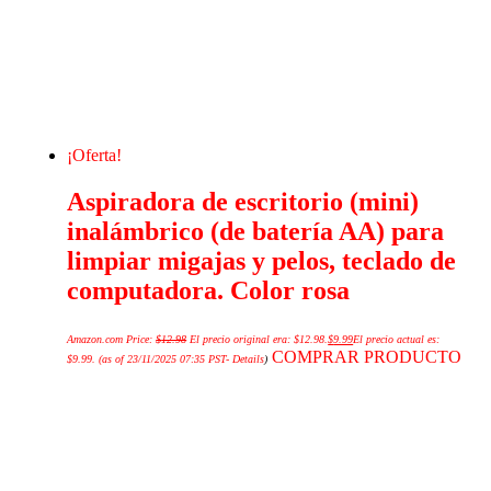
¡Oferta!
Aspiradora de escritorio (mini)
inalámbrico (de batería AA) para
limpiar migajas y pelos, teclado de
computadora. Color rosa
Amazon.com Price:
$
12.98
El precio original era: $12.98.
$
9.99
El precio actual es:
COMPRAR PRODUCTO
$9.99.
(as of 23/11/2025 07:35 PST-
Details
)