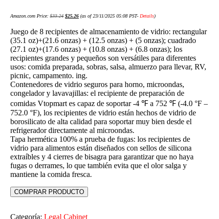
Amazon.com Price:
$
33.24
$
25.26
(as of 23/11/2025 05:08 PST-
Details
)
Juego de 8 recipientes de almacenamiento de vidrio: rectangular
(35.1 oz)+(21.6 onzas) + (12.5 onzas) + (5 onzas); cuadrado
(27.1 oz)+(17.6 onzas) + (10.8 onzas) + (6.8 onzas); los
recipientes grandes y pequeños son versátiles para diferentes
usos: comida preparada, sobras, salsa, almuerzo para llevar, RV,
picnic, campamento. ing.
Contenedores de vidrio seguros para horno, microondas,
congelador y lavavajillas: el recipiente de preparación de
comidas Vtopmart es capaz de soportar -4 ℉ a 752 ℉ (-4.0 °F –
752.0 °F), los recipientes de vidrio están hechos de vidrio de
borosilicato de alta calidad para soportar muy bien desde el
refrigerador directamente al microondas.
Tapa hermética 100% a prueba de fugas: los recipientes de
vidrio para alimentos están diseñados con sellos de silicona
extraíbles y 4 cierres de bisagra para garantizar que no haya
fugas o derrames, lo que también evita que el olor salga y
mantiene la comida fresca.
COMPRAR PRODUCTO
Categoría:
Legal Cabinet