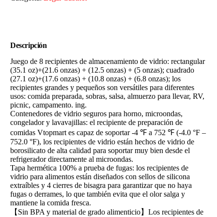
Descripción
Juego de 8 recipientes de almacenamiento de vidrio: rectangular
(35.1 oz)+(21.6 onzas) + (12.5 onzas) + (5 onzas); cuadrado
(27.1 oz)+(17.6 onzas) + (10.8 onzas) + (6.8 onzas); los
recipientes grandes y pequeños son versátiles para diferentes
usos: comida preparada, sobras, salsa, almuerzo para llevar, RV,
picnic, campamento. ing.
Contenedores de vidrio seguros para horno, microondas,
congelador y lavavajillas: el recipiente de preparación de
comidas Vtopmart es capaz de soportar -4 ℉ a 752 ℉ (-4.0 °F –
752.0 °F), los recipientes de vidrio están hechos de vidrio de
borosilicato de alta calidad para soportar muy bien desde el
refrigerador directamente al microondas.
Tapa hermética 100% a prueba de fugas: los recipientes de
vidrio para alimentos están diseñados con sellos de silicona
extraíbles y 4 cierres de bisagra para garantizar que no haya
fugas o derrames, lo que también evita que el olor salga y
mantiene la comida fresca.
【Sin BPA y material de grado alimenticio】Los recipientes de