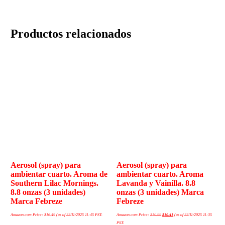
Productos relacionados
Aerosol (spray) para
Aerosol (spray) para
ambientar cuarto. Aroma de
ambientar cuarto. Aroma
Southern Lilac Mornings.
Lavanda y Vainilla. 8.8
8.8 onzas (3 unidades)
onzas (3 unidades) Marca
Marca Febreze
Febreze
Amazon.com Price:
$
16.49
(as of 22/11/2025 11:45 PST-
Amazon.com Price:
$
10.99
$
10.41
(as of 22/11/2025 11:35
PST-