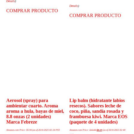
Details
)
Details
)
COMPRAR PRODUCTO
COMPRAR PRODUCTO
Aerosol (spray) para
Lip balm (hidratante labios
ambientar cuarto. Aroma
resecos). Sabores leche de
aroma a hula, bayas de miel,
coco, piña, sandía rosada y
8.8 onzas (2 unidades)
frambuesa kiwi. Marca EOS
Marca Febreze
(paquete de 4 unidades)
Amazon.com Price:
$
5.94
(as of 26/11/2025 02:24 PST-
Amazon.com Price:
$
10.99
$
8.19
(as of 26/11/2025 02:40