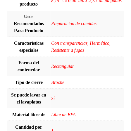
‎8,14"l. x 6,06"an. x 2,75"al. pulgadas
producto
Usos
Recomendados
‎Preparación de comidas
Para Producto
Características
‎Con transparencias, Hermético,
especiales
Resistente a fugas
Forma del
Rectangular
contenedor
Tipo de cierre
‎Broche
Se puede lavar en
Sí
el lavaplatos
Material libre de
‎Libre de BPA
Cantidad por
‎1