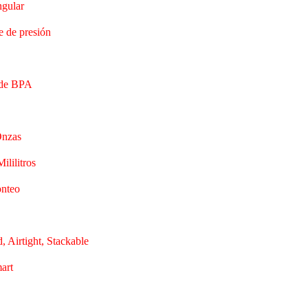
ngular
e de presión
 de BPA
Onzas
ililitros
onteo
d, Airtight, Stackable
art