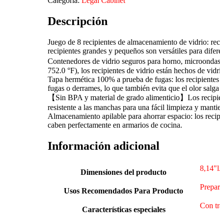
Categoría:
Legal Cabinet
Descripción
Juego de 8 recipientes de almacenamiento de vidrio: rec
recipientes grandes y pequeños son versátiles para dife
Contenedores de vidrio seguros para horno, microondas,
752.0 °F), los recipientes de vidrio están hechos de vid
Tapa hermética 100% a prueba de fugas: los recipientes d
fugas o derrames, lo que también evita que el olor salga
【Sin BPA y material de grado alimenticio】Los recipient
resistente a las manchas para una fácil limpieza y manti
Almacenamiento apilable para ahorrar espacio: los reci
caben perfectamente en armarios de cocina.
Información adicional
‎8,14"
Dimensiones del producto
‎Prepa
Usos Recomendados Para Producto
‎Con t
Características especiales