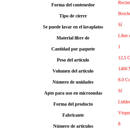
Recta
Forma del contenedor
‎Broch
Tipo de cierre
Sí
Se puede lavar en el lavaplatos
‎Libre
Material libre de
‎1
Cantidad por paquete
‎12,5 
Peso del artículo
‎1400 M
Volumen del artículo
‎8.0 C
Número de unidades
Sí
Apto para uso en microondas
‎Lidde
Forma del producto
‎Vtopm
Fabricante
‎8
Número de artículos