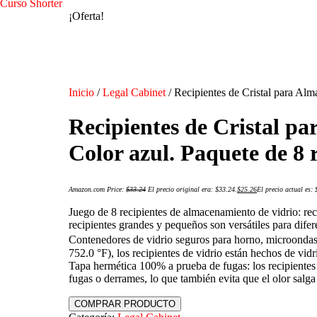
Curso Shorter
¡Oferta!
Inicio
/
Legal Cabinet
/ Recipientes de Cristal para Alm
Recipientes de Cristal p
Color azul. Paquete de 8 
Amazon.com Price:
$
33.24
El precio original era: $33.24.
$
25.26
El precio actual es: 
Juego de 8 recipientes de almacenamiento de vidrio: rec
recipientes grandes y pequeños son versátiles para dife
Contenedores de vidrio seguros para horno, microondas,
752.0 °F), los recipientes de vidrio están hechos de vid
Tapa hermética 100% a prueba de fugas: los recipientes d
fugas o derrames, lo que también evita que el olor salga
COMPRAR PRODUCTO