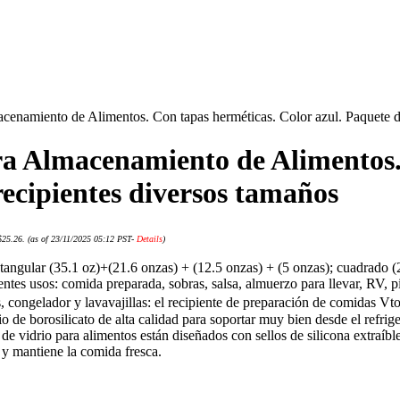
acenamiento de Alimentos. Con tapas herméticas. Color azul. Paquete d
ara Almacenamiento de Alimentos.
recipientes diversos tamaños
$25.26.
(as of 23/11/2025 05:12 PST-
Details
)
tangular (35.1 oz)+(21.6 onzas) + (12.5 onzas) + (5 onzas); cuadrado (
rentes usos: comida preparada, sobras, salsa, almuerzo para llevar, RV, 
 congelador y lavavajillas: el recipiente de preparación de comidas Vt
rio de borosilicato de alta calidad para soportar muy bien desde el refri
e vidrio para alimentos están diseñados con sellos de silicona extraíble
 y mantiene la comida fresca.