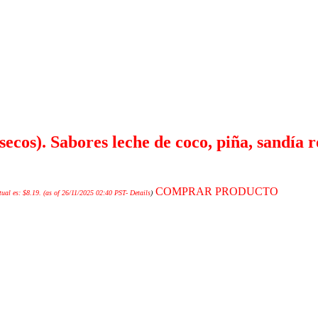
secos). Sabores leche de coco, piña, sandía
COMPRAR PRODUCTO
tual es: $8.19.
(as of 26/11/2025 02:40 PST-
Details
)