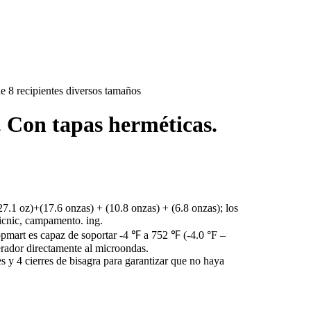
e 8 recipientes diversos tamaños
 Con tapas herméticas.
27.1 oz)+(17.6 onzas) + (10.8 onzas) + (6.8 onzas); los
picnic, campamento. ing.
opmart es capaz de soportar -4 ℉ a 752 ℉ (-4.0 °F –
gerador directamente al microondas.
s y 4 cierres de bisagra para garantizar que no haya