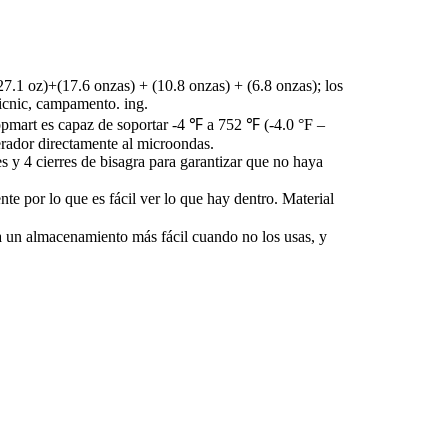
27.1 oz)+(17.6 onzas) + (10.8 onzas) + (6.8 onzas); los
picnic, campamento. ing.
opmart es capaz de soportar -4 ℉ a 752 ℉ (-4.0 °F –
gerador directamente al microondas.
s y 4 cierres de bisagra para garantizar que no haya
e por lo que es fácil ver lo que hay dentro. Material
ra un almacenamiento más fácil cuando no los usas, y