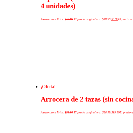
4 unidades)
Amazon.com Price:
$
10.99
El precio original era: $10.99.
$
9.98
El precio ac
¡Oferta!
Arrocera de 2 tazas (sin cocin
Amazon.com Price:
$
26.99
El precio original era: $26.99.
$
19.99
El precio a