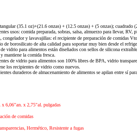
tangular (35.1 oz)+(21.6 onzas) + (12.5 onzas) + (5 onzas); cuadrado (
rentes usos: comida preparada, sobras, salsa, almuerzo para llevar, RV, 
 congelador y lavavajillas: el recipiente de preparación de comidas Vt
rio de borosilicato de alta calidad para soportar muy bien desde el refri
e vidrio para alimentos están diseñados con sellos de silicona extraíble
 y mantiene la comida fresca.
es de vidrio para alimentos son 100% libres de BPA, vidrio transparent
ene los recipientes de vidrio como nuevos.
pientes duraderos de almacenamiento de alimentos se apilan entre sí pa
l. x 6,06"an. x 2,75"al. pulgadas
ración de comidas
ransparencias, Hermético, Resistente a fugas