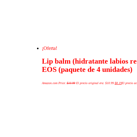
¡Oferta!
Lip balm (hidratante labios re
EOS (paquete de 4 unidades)
Amazon.com Price:
$
10.99
El precio original era: $10.99.
$
8.19
El precio ac