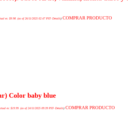
COMPRAR PRODUCTO
tual es: $9.98.
(as of 26/11/2025 02:47 PST-
Details
)
ar) Color baby blue
COMPRAR PRODUCTO
ctual es: $19.99.
(as of 24/11/2025 09:39 PST-
Details
)