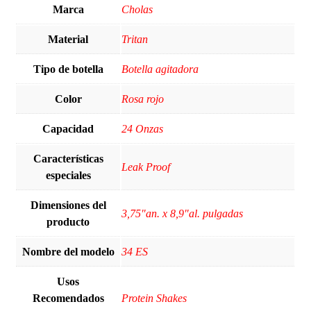
Marca
‎Cholas
Material
‎Tritan
Tipo de botella
‎Botella agitadora
Color
‎Rosa rojo
Capacidad
‎24 Onzas
Características
‎Leak Proof
especiales
Dimensiones del
‎3,75"an. x 8,9"al. pulgadas
producto
Nombre del modelo
‎34 ES
Usos
Recomendados
‎Protein Shakes