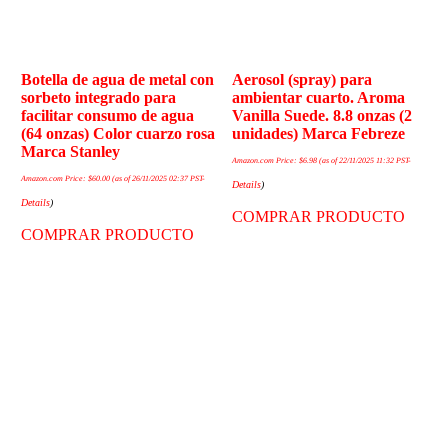
Botella de agua de metal con
Aerosol (spray) para
sorbeto integrado para
ambientar cuarto. Aroma
facilitar consumo de agua
Vanilla Suede. 8.8 onzas (2
(64 onzas) Color cuarzo rosa
unidades) Marca Febreze
Marca Stanley
Amazon.com Price:
$
6.98
(as of 22/11/2025 11:32 PST-
Amazon.com Price:
$
60.00
(as of 26/11/2025 02:37 PST-
Details
)
Details
)
COMPRAR PRODUCTO
COMPRAR PRODUCTO