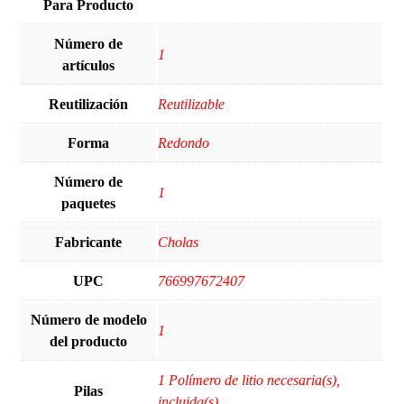
Para Producto
Número de
‎1
artículos
Reutilización
‎Reutilizable
Forma
‎Redondo
Número de
‎1
paquetes
Fabricante
‎Cholas
UPC
‎766997672407
Número de modelo
‎1
del producto
‎1 Polímero de litio necesaria(s),
Pilas
incluida(s)