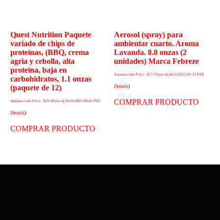
Quest Nutrition Paquete
Aerosol (spray) para
variado de chips de
ambientar cuarto. Aroma
proteínas, (BBQ, crema
Lavanda. 8.8 onzas (2
agria y cebolla, alta
unidades) Marca Febreze
proteína, baja en
Amazon.com Price:
$
17.79
(as of 24/11/2025 09:35 PST-
carbohidratos, 1.1 onzas
Details
)
(paquete de 12)
COMPRAR PRODUCTO
Amazon.com Price:
$
29.98
(as of 24/11/2025 09:43 PST-
Details
)
COMPRAR PRODUCTO