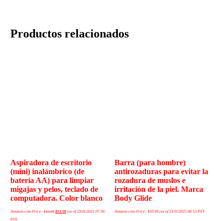
Productos relacionados
Aspiradora de escritorio
Barra (para hombre)
(mini) inalámbrico (de
antirozaduras para evitar la
batería AA) para limpiar
rozadura de muslos e
migajas y pelos, teclado de
irritación de la piel. Marca
computadora. Color blanco
Body Glide
Amazon.com Price:
$
16.98
$
13.58
(as of 23/11/2025 07:36
Amazon.com Price:
$
10.99
(as of 23/11/2025 08:53 PST-
PST-