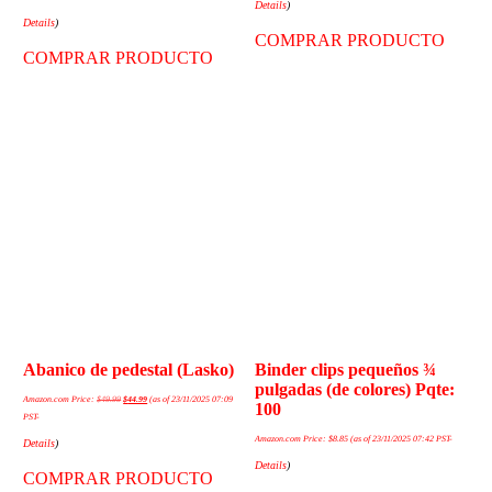
Details
)
Details
)
COMPRAR PRODUCTO
COMPRAR PRODUCTO
Abanico de pedestal (Lasko)
Binder clips pequeños ¾
pulgadas (de colores) Pqte:
Amazon.com Price:
$
49.99
$
44.99
(as of 23/11/2025 07:09
100
PST-
Amazon.com Price:
$
8.85
(as of 23/11/2025 07:42 PST-
Details
)
Details
)
COMPRAR PRODUCTO