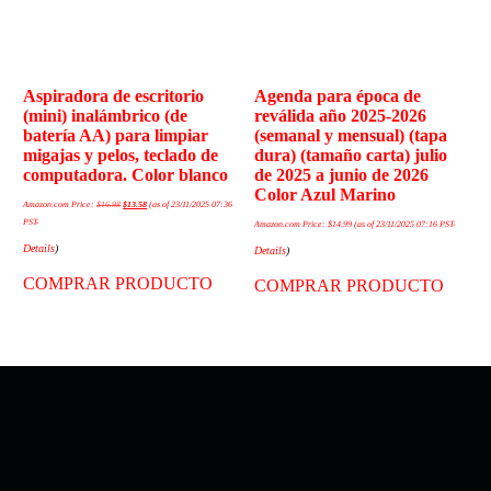
Aspiradora de escritorio
Agenda para época de
(mini) inalámbrico (de
reválida año 2025-2026
batería AA) para limpiar
(semanal y mensual) (tapa
migajas y pelos, teclado de
dura) (tamaño carta) julio
computadora. Color blanco
de 2025 a junio de 2026
Color Azul Marino
Amazon.com Price:
$
16.98
$
13.58
(as of 23/11/2025 07:36
PST-
Amazon.com Price:
$
14.99
(as of 23/11/2025 07:16 PST-
Details
)
Details
)
COMPRAR PRODUCTO
COMPRAR PRODUCTO