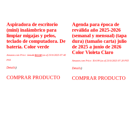
Aspiradora de escritorio
Agenda para época de
(mini) inalámbrico para
reválida año 2025-2026
limpiar migajas y pelos,
(semanal y mensual) (tapa
teclado de computadora. De
dura) (tamaño carta) julio
batería. Color verde
de 2025 a junio de 2026
Color Violeta Claro
Amazon.com Price:
$
16.98
$
13.58
(as of 23/11/2025 07:40
PST-
Amazon.com Price:
$
14.99
(as of 23/11/2025 07:20 PST-
Details
)
Details
)
COMPRAR PRODUCTO
COMPRAR PRODUCTO