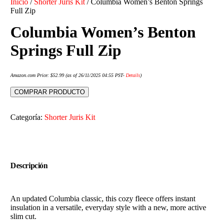
Inicio
/
Shorter Juris Kit
/ Columbia Women’s Benton Springs
Full Zip
Columbia Women’s Benton
Springs Full Zip
Amazon.com Price:
$
52.99
(as of 26/11/2025 04:55 PST-
Details
)
COMPRAR PRODUCTO
Categoría:
Shorter Juris Kit
Descripción
An updated Columbia classic, this cozy fleece offers instant
insulation in a versatile, everyday style with a new, more active
slim cut.