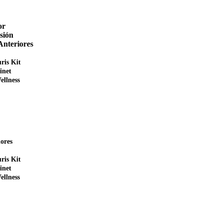
or
sión
Anteriores
ris Kit
inet
ellness
ores
ris Kit
inet
ellness