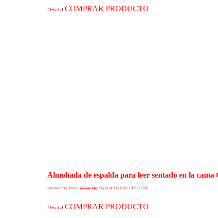
COMPRAR PRODUCTO
Details
)
Almohada de espalda para leer sentado en la cama 
Amazon.com Price:
$
53.99
$
40.79
(as of 23/11/2025 07:23 PST-
COMPRAR PRODUCTO
Details
)