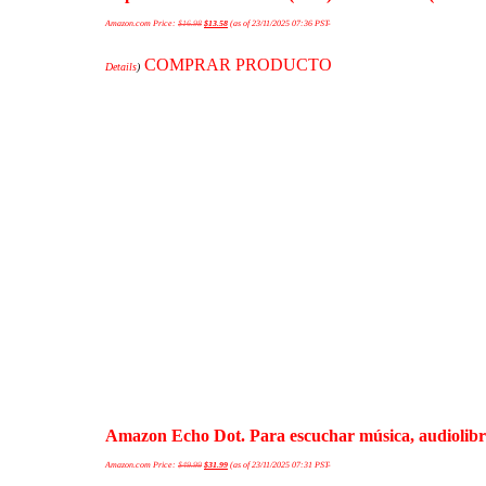
Amazon.com Price:
$
16.98
$
13.58
(as of 23/11/2025 07:36 PST-
COMPRAR PRODUCTO
Details
)
Amazon Echo Dot. Para escuchar música, audiolibros
Amazon.com Price:
$
49.99
$
31.99
(as of 23/11/2025 07:31 PST-