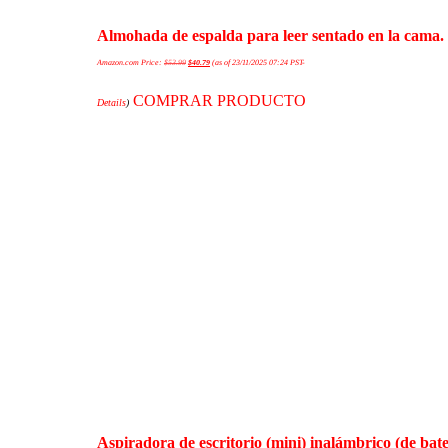
Almohada de espalda para leer sentado en la cama. 
Amazon.com Price:
$
53.99
$
40.79
(as of 23/11/2025 07:24 PST-
COMPRAR PRODUCTO
Details
)
Aspiradora de escritorio (mini) inalámbrico (de bat