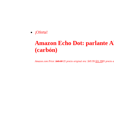
¡Oferta!
Amazon Echo Dot: parlante Ale
(carbón)
Amazon.com Price:
$
49.99
El precio original era: $49.99.
$
31.99
El precio a