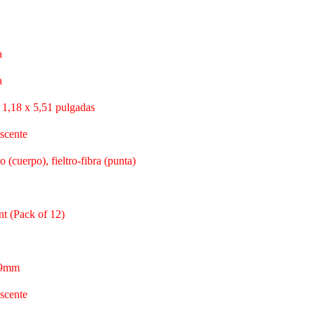
a
a
x 1,18 x 5,51 pulgadas
escente
co (cuerpo), fieltro-fibra (punta)
nt (Pack of 12)
1.9mm
escente