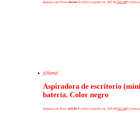
Amazon.com Price:
$
65.99
El precio original era: $65.99.
$
49.98
El precio a
¡Oferta!
Aspiradora de escritorio (min
batería. Color negro
Amazon.com Price:
$
16.98
El precio original era: $16.98.
$
13.58
El precio a