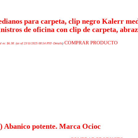
edianos para carpeta, clip negro Kalerr medi
istros de oficina con clip de carpeta, abra
COMPRAR PRODUCTO
l es: $6.38.
(as of 23/11/2025 08:54 PST-
Details
)
s) Abanico potente. Marca Ocioc