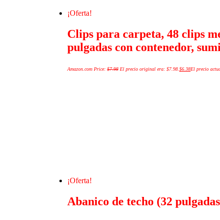
¡Oferta!
Clips para carpeta, 48 clips m
pulgadas con contenedor, sumin
Amazon.com Price:
$
7.98
El precio original era: $7.98.
$
6.38
El precio actua
¡Oferta!
Abanico de techo (32 pulgada