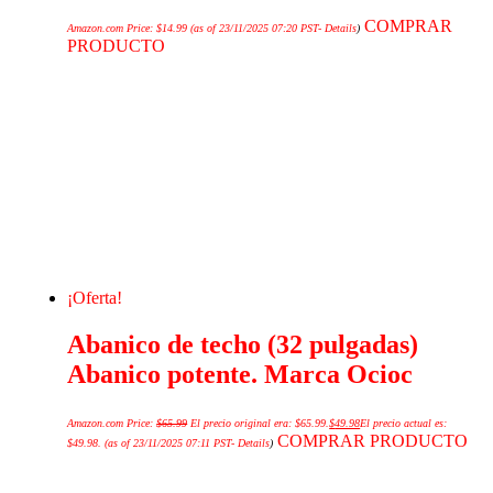
COMPRAR
Amazon.com Price:
$
14.99
(as of 23/11/2025 07:20 PST-
Details
)
PRODUCTO
¡Oferta!
Abanico de techo (32 pulgadas)
Abanico potente. Marca Ocioc
Amazon.com Price:
$
65.99
El precio original era: $65.99.
$
49.98
El precio actual es:
COMPRAR PRODUCTO
$49.98.
(as of 23/11/2025 07:11 PST-
Details
)