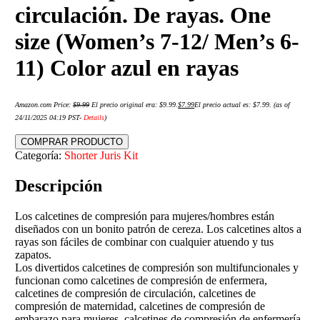
circulación. De rayas. One
size (Women’s 7-12/ Men’s 6-
11) Color azul en rayas
Amazon.com Price:
$
9.99
El precio original era: $9.99.
$
7.99
El precio actual es: $7.99.
(as of
24/11/2025 04:19 PST-
Details
)
COMPRAR PRODUCTO
Categoría:
Shorter Juris Kit
Descripción
Los calcetines de compresión para mujeres/hombres están
diseñados con un bonito patrón de cereza. Los calcetines altos a
rayas son fáciles de combinar con cualquier atuendo y tus
zapatos.
Los divertidos calcetines de compresión son multifuncionales y
funcionan como calcetines de compresión de enfermera,
calcetines de compresión de circulación, calcetines de
compresión de maternidad, calcetines de compresión de
embarazo para mujeres, calcetines de compresión de enfermería,