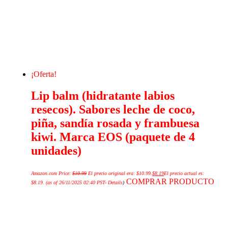
¡Oferta!
Lip balm (hidratante labios
resecos). Sabores leche de coco,
piña, sandía rosada y frambuesa
kiwi. Marca EOS (paquete de 4
unidades)
Amazon.com Price:
$
10.99
El precio original era: $10.99.
$
8.19
El precio actual es:
COMPRAR PRODUCTO
$8.19.
(as of 26/11/2025 02:40 PST-
Details
)