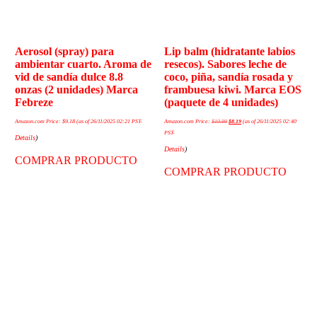
Aerosol (spray) para
Lip balm (hidratante labios
ambientar cuarto. Aroma de
resecos). Sabores leche de
vid de sandía dulce 8.8
coco, piña, sandía rosada y
onzas (2 unidades) Marca
frambuesa kiwi. Marca EOS
Febreze
(paquete de 4 unidades)
Amazon.com Price:
$
9.18
(as of 26/11/2025 02:21 PST-
Amazon.com Price:
$
10.99
$
8.19
(as of 26/11/2025 02:40
PST-
Details
)
Details
)
COMPRAR PRODUCTO
COMPRAR PRODUCTO