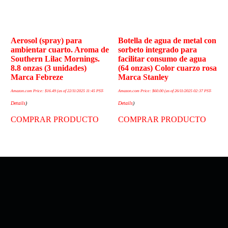
Aerosol (spray) para
Botella de agua de metal con
ambientar cuarto. Aroma de
sorbeto integrado para
Southern Lilac Mornings.
facilitar consumo de agua
8.8 onzas (3 unidades)
(64 onzas) Color cuarzo rosa
Marca Febreze
Marca Stanley
Amazon.com Price:
$
16.49
(as of 22/11/2025 11:45 PST-
Amazon.com Price:
$
60.00
(as of 26/11/2025 02:37 PST-
Details
)
Details
)
COMPRAR PRODUCTO
COMPRAR PRODUCTO