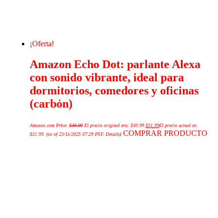
¡Oferta!
Amazon Echo Dot: parlante Alexa
con sonido vibrante, ideal para
dormitorios, comedores y oficinas
(carbón)
Amazon.com Price:
$
49.99
El precio original era: $49.99.
$
31.99
El precio actual es:
COMPRAR PRODUCTO
$31.99.
(as of 23/11/2025 07:29 PST-
Details
)