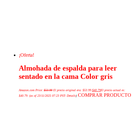
¡Oferta!
Almohada de espalda para leer
sentado en la cama Color gris
Amazon.com Price:
$
53.99
El precio original era: $53.99.
$
40.79
El precio actual es:
COMPRAR PRODUCTO
$40.79.
(as of 23/11/2025 07:23 PST-
Details
)