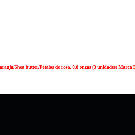
ranja/Shea butter/Pétalos de rosa. 8.8 onzas (3 unidades) Marca 