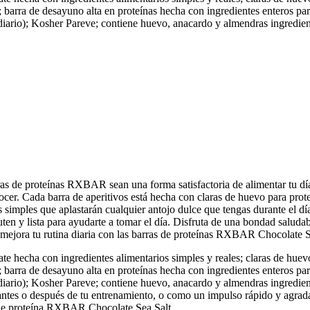
 barra de desayuno alta en proteínas hecha con ingredientes enteros para
 diario); Kosher Pareve; contiene huevo, anacardo y almendras ingredien
ras de proteínas RXBAR sean una forma satisfactoria de alimentar tu día
cer. Cada barra de aperitivos está hecha con claras de huevo para prote
s simples que aplastarán cualquier antojo dulce que tengas durante el día
luten y lista para ayudarte a tomar el día. Disfruta de una bondad salud
, mejora tu rutina diaria con las barras de proteínas RXBAR Chocolate S
e hecha con ingredientes alimentarios simples y reales; claras de huevo,
 barra de desayuno alta en proteínas hecha con ingredientes enteros para
 diario); Kosher Pareve; contiene huevo, anacardo y almendras ingredien
, antes o después de tu entrenamiento, o como un impulso rápido y agrad
s de proteína RXBAR Chocolate Sea Salt