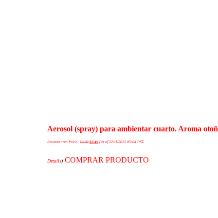
Aerosol (spray) para ambientar cuarto. Aroma otoñ
Amazon.com Price:
$
3.99
$
3.49
(as of 22/11/2025 05:04 PST-
COMPRAR PRODUCTO
Details
)