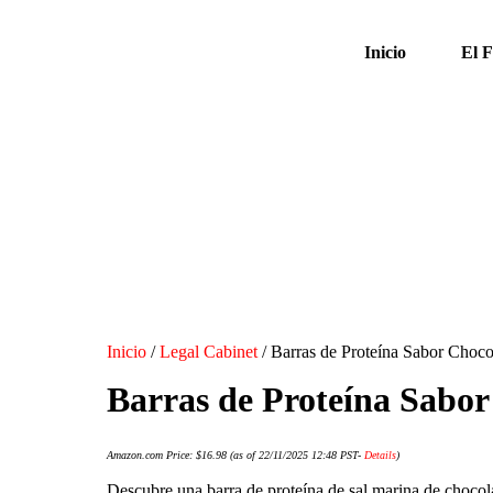
Inicio
El 
Inicio
/
Legal Cabinet
/ Barras de Proteína Sabor Choco
Barras de Proteína Sabor
Amazon.com Price:
$
16.98
(as of 22/11/2025 12:48 PST-
Details
)
Descubre una barra de proteína de sal marina de chocolat