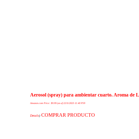
Aerosol (spray) para ambientar cuarto. Aroma de L
Amazon.com Price:
$
9.99
(as of 22/11/2025 11:40 PST-
COMPRAR PRODUCTO
Details
)