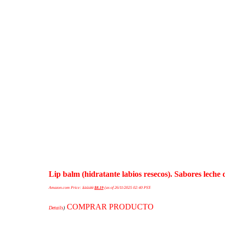
Lip balm (hidratante labios resecos). Sabores lech
Amazon.com Price:
$
10.99
$
8.19
(as of 26/11/2025 02:40 PST-
COMPRAR PRODUCTO
Details
)