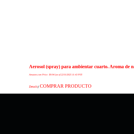
Aerosol (spray) para ambientar cuarto. Aroma de na
Amazon.com Price:
$
9.94
(as of 22/11/2025 11:43 PST-
COMPRAR PRODUCTO
Details
)