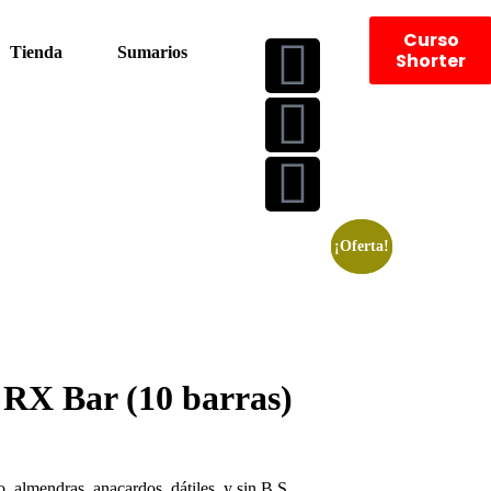
Curso
Tienda
Sumarios
Shorter
¡Oferta!
¡Oferta!
 RX Bar (10 barras)
 almendras, anacardos, dátiles, y sin B.S. ​