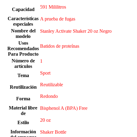
591 Mililitros
Capacidad
Características
A prueba de fugas
especiales
Nombre del
Stanley Activate Shaker 20 oz Negro
modelo
Usos
Batidos de proteínas
Recomendados
Para Producto
Número de
‎1
artículos
Sport
Tema
‎Reutilizable
Reutilización
‎Redondo
Forma
Material libre
Bisphenol A (BPA) Free
de
20 oz
Estilo
Información
Shaker Bottle