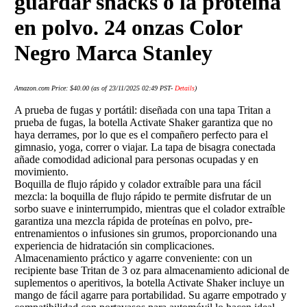
guardar snacks o la proteína
en polvo. 24 onzas Color
Negro Marca Stanley
Amazon.com Price:
$
40.00
(as of 23/11/2025 02:49 PST-
Details
)
A prueba de fugas y portátil: diseñada con una tapa Tritan a
prueba de fugas, la botella Activate Shaker garantiza que no
haya derrames, por lo que es el compañero perfecto para el
gimnasio, yoga, correr o viajar. La tapa de bisagra conectada
añade comodidad adicional para personas ocupadas y en
movimiento.
Boquilla de flujo rápido y colador extraíble para una fácil
mezcla: la boquilla de flujo rápido te permite disfrutar de un
sorbo suave e ininterrumpido, mientras que el colador extraíble
garantiza una mezcla rápida de proteínas en polvo, pre-
entrenamientos o infusiones sin grumos, proporcionando una
experiencia de hidratación sin complicaciones.
Almacenamiento práctico y agarre conveniente: con un
recipiente base Tritan de 3 oz para almacenamiento adicional de
suplementos o aperitivos, la botella Activate Shaker incluye un
mango de fácil agarre para portabilidad. Su agarre empotrado y