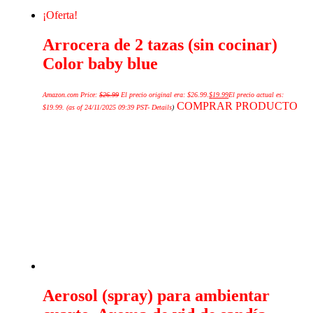
¡Oferta!
Arrocera de 2 tazas (sin cocinar)
Color baby blue
Amazon.com Price:
$
26.99
El precio original era: $26.99.
$
19.99
El precio actual es:
COMPRAR PRODUCTO
$19.99.
(as of 24/11/2025 09:39 PST-
Details
)
Aerosol (spray) para ambientar