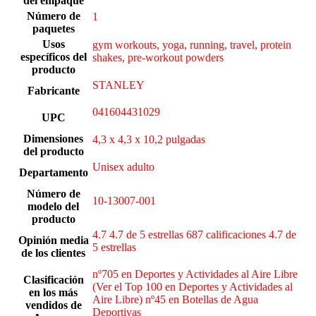
del empaque
Número de
‎1
paquetes
Usos
gym workouts, yoga, running, travel, protein
específicos del
shakes, pre-workout powders
producto
STANLEY
Fabricante
041604431029
UPC
Dimensiones
4,3 x 4,3 x 10,2 pulgadas
del producto
Unisex adulto
Departamento
Número de
10-13007-001
modelo del
producto
4.7 4.7 de 5 estrellas 687 calificaciones 4.7 de
Opinión media
5 estrellas
de los clientes
nº705 en Deportes y Actividades al Aire Libre
Clasificación
(Ver el Top 100 en Deportes y Actividades al
en los más
Aire Libre) nº45 en Botellas de Agua
vendidos de
Deportivas