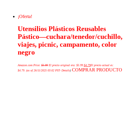
¡Oferta!
Utensilios Plásticos Reusables
Pástico—cuchara/tenedor/cuchillo,
viajes, picnic, campamento, color
negro
Amazon.com Price:
$
5.99
El precio original era: $5.99.
$
4.79
El precio actual es:
COMPRAR PRODUCTO
$4.79.
(as of 26/11/2025 03:02 PST-
Details
)