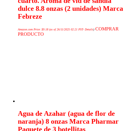
cuarto. Aroma de vid de sandía
dulce 8.8 onzas (2 unidades) Marca
Febreze
COMPRAR
Amazon.com Price:
$
9.18
(as of 26/11/2025 02:21 PST-
Details
)
PRODUCTO
Agua de Azahar (agua de flor de
naranja) 8 onzas Marca Pharmar
Paquete de 3 botellitas