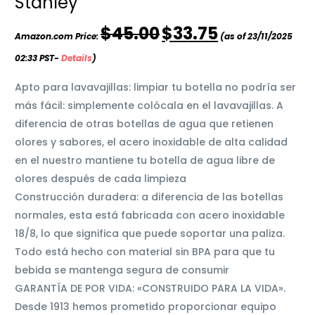
Stanley
El
El
$
45.00
$
33.75
Amazon.com Price:
(as of 23/11/2025
precio
precio
original
actual
02:33 PST-
Details
)
era:
es:
$45.00.
$33.75.
Apto para lavavajillas: limpiar tu botella no podría ser
más fácil: simplemente colócala en el lavavajillas. A
diferencia de otras botellas de agua que retienen
olores y sabores, el acero inoxidable de alta calidad
en el nuestro mantiene tu botella de agua libre de
olores después de cada limpieza
Construcción duradera: a diferencia de las botellas
normales, esta está fabricada con acero inoxidable
18/8, lo que significa que puede soportar una paliza.
Todo está hecho con material sin BPA para que tu
bebida se mantenga segura de consumir
GARANTÍA DE POR VIDA: «CONSTRUIDO PARA LA VIDA».
Desde 1913 hemos prometido proporcionar equipo