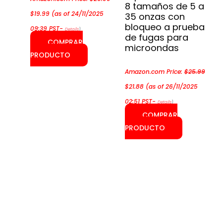
8 tamaños de 5 a
El
El
$
19.99
(as of 24/11/2025
35 onzas con
precio
precio
bloqueo a prueba
original
actual
09:39 PST-
Details
)
de fugas para
era:
es:
COMPRAR
$26.99.
$19.99.
microondas
PRODUCTO
Amazon.com Price:
$
25.99
El
El
$
21.88
(as of 26/11/2025
precio
precio
original
actual
02:51 PST-
Details
)
era:
es:
COMPRAR
$25.99.
$21.88.
PRODUCTO