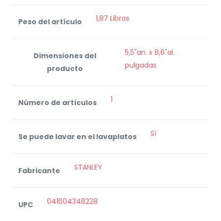
1,87 Libras
Peso del artículo
5,5"an. x 8,6"al.
Dimensiones del
pulgadas
producto
‎1
Número de artículos
Sí
Se puede lavar en el lavaplatos
STANLEY
Fabricante
041604348228
UPC