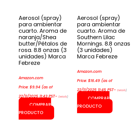
Aerosol (spray)
Aerosol (spray)
para ambientar
para ambientar
cuarto. Aroma de
cuarto. Aroma de
naranja/Shea
Southern Lilac
butter/Pétalos de
Mornings. 8.8 onzas
rosa. 8.8 onzas (3
(3 unidades)
unidades) Marca
Marca Febreze
Febreze
Amazon.com
Amazon.com
Price:
$
16.49
(as of
Price:
$
9.94
(as of
22/11/2025 11:45 PST-
Details
)
22/11/2025 11:43 PST-
Details
)
COMPRAR
COMPRAR
PRODUCTO
PRODUCTO