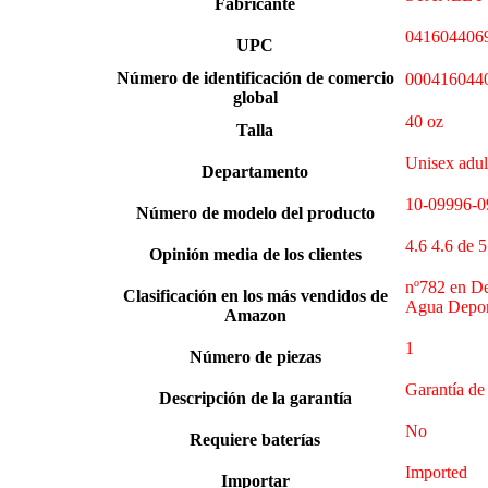
Fabricante
041604406
UPC
Número de identificación de comercio
000416044
global
‎40 oz
Talla
Unisex adul
Departamento
10-09996-0
Número de modelo del producto
4.6 4.6 de 5
Opinión media de los clientes
nº782 en De
Clasificación en los más vendidos de
Agua Depor
Amazon
‎1
Número de piezas
Garantía de
Descripción de la garantía
‎No
Requiere baterías
Imported
Importar