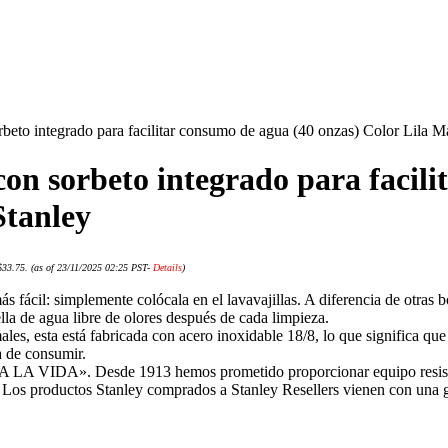
rbeto integrado para facilitar consumo de agua (40 onzas) Color Lila M
con sorbeto integrado para facil
Stanley
$33.75.
(as of 23/11/2025 02:25 PST-
Details
)
más fácil: simplemente colócala en el lavavajillas. A diferencia de otras 
ella de agua libre de olores después de cada limpieza.
ales, esta está fabricada con acero inoxidable 18/8, lo que significa q
a de consumir.
. Desde 1913 hemos prometido proporcionar equipo resistente y
Los productos Stanley comprados a Stanley Resellers vienen con una g