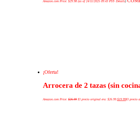
COM
Amazon.com Price:
$
29.98
(as of 24/11/2025 09:43 PST-
Details
)
¡Oferta!
Arrocera de 2 tazas (sin cocin
Amazon.com Price:
$
26.99
El precio original era: $26.99.
$
19.99
El precio a