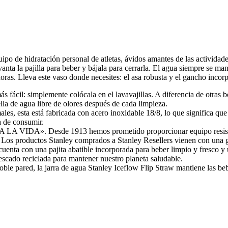
ipo de hidratación personal de atletas, ávidos amantes de las actividade
anta la pajilla para beber y bájala para cerrarla. El agua siempre se man
oras. Lleva este vaso donde necesites: el asa robusta y el gancho inco
más fácil: simplemente colócala en el lavavajillas. A diferencia de otras 
ella de agua libre de olores después de cada limpieza.
ales, esta está fabricada con acero inoxidable 18/8, lo que significa q
a de consumir.
. Desde 1913 hemos prometido proporcionar equipo resistente y
Los productos Stanley comprados a Stanley Resellers vienen con una g
cuenta con una pajita abatible incorporada para beber limpio y fresco y u
escado reciclada para mantener nuestro planeta saludable.
doble pared, la jarra de agua Stanley Iceflow Flip Straw mantiene las beb