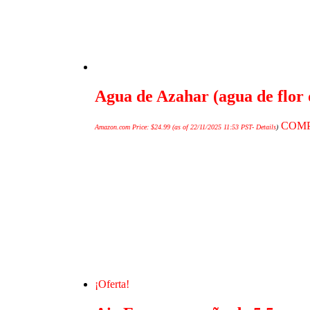
Agua de Azahar (agua de flor 
COM
Amazon.com Price:
$
24.99
(as of 22/11/2025 11:53 PST-
Details
)
¡Oferta!