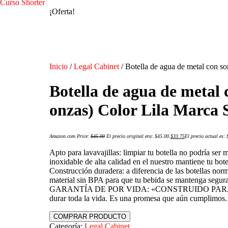
Curso Shorter
¡Oferta!
Inicio
/
Legal Cabinet
/ Botella de agua de metal con so
Botella de agua de metal 
onzas) Color Lila Marca 
Amazon.com Price:
$
45.00
El precio original era: $45.00.
$
33.75
El precio actual es: 
Apto para lavavajillas: limpiar tu botella no podría ser 
inoxidable de alta calidad en el nuestro mantiene tu bot
Construcción duradera: a diferencia de las botellas norm
material sin BPA para que tu bebida se mantenga segur
GARANTÍA DE POR VIDA: «CONSTRUIDO PARA LA VIDA»
durar toda la vida. Es una promesa que aún cumplimos. 
COMPRAR PRODUCTO
Categoría:
Legal Cabinet