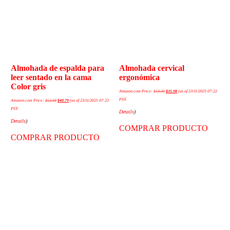
Almohada de espalda para
Almohada cervical
leer sentado en la cama
ergonómica
Color gris
Amazon.com Price:
$
59.99
$
35.98
(as of 23/11/2025 07:22
PST-
Amazon.com Price:
$
53.99
$
40.79
(as of 23/11/2025 07:23
PST-
Details
)
Details
)
COMPRAR PRODUCTO
COMPRAR PRODUCTO