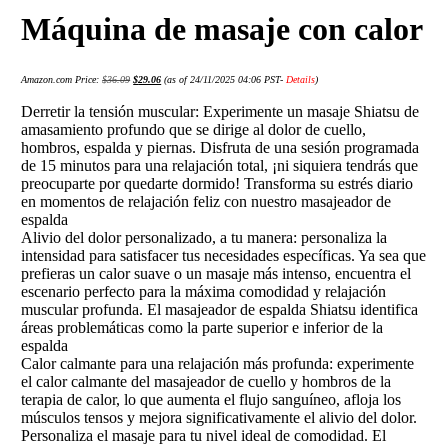
Máquina de masaje con calor
Amazon.com Price:
$
36.09
$
29.06
(as of 24/11/2025 04:06 PST-
Details
)
Derretir la tensión muscular: Experimente un masaje Shiatsu de
amasamiento profundo que se dirige al dolor de cuello,
hombros, espalda y piernas. Disfruta de una sesión programada
de 15 minutos para una relajación total, ¡ni siquiera tendrás que
preocuparte por quedarte dormido! Transforma su estrés diario
en momentos de relajación feliz con nuestro masajeador de
espalda
Alivio del dolor personalizado, a tu manera: personaliza la
intensidad para satisfacer tus necesidades específicas. Ya sea que
prefieras un calor suave o un masaje más intenso, encuentra el
escenario perfecto para la máxima comodidad y relajación
muscular profunda. El masajeador de espalda Shiatsu identifica
áreas problemáticas como la parte superior e inferior de la
espalda
Calor calmante para una relajación más profunda: experimente
el calor calmante del masajeador de cuello y hombros de la
terapia de calor, lo que aumenta el flujo sanguíneo, afloja los
músculos tensos y mejora significativamente el alivio del dolor.
Personaliza el masaje para tu nivel ideal de comodidad. El