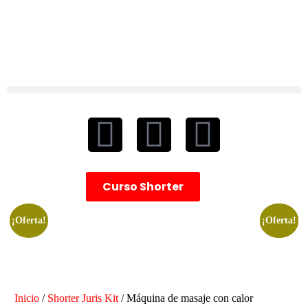
Curso Shorter
¡Oferta!
¡Oferta!
¡Oferta!
Inicio
/
Shorter Juris Kit
/ Máquina de masaje con calor