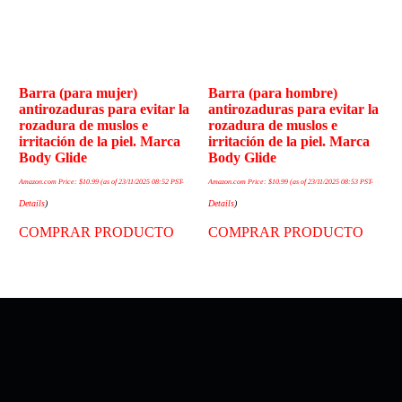
Barra (para mujer)
Barra (para hombre)
antirozaduras para evitar la
antirozaduras para evitar la
rozadura de muslos e
rozadura de muslos e
irritación de la piel. Marca
irritación de la piel. Marca
Body Glide
Body Glide
Amazon.com Price:
$
10.99
(as of 23/11/2025 08:52 PST-
Amazon.com Price:
$
10.99
(as of 23/11/2025 08:53 PST-
Details
)
Details
)
COMPRAR PRODUCTO
COMPRAR PRODUCTO