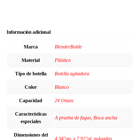
Información adicional
Marca
‎BlenderBottle
Material
‎Plástico
Tipo de botella
‎Botella agitadora
Color
Blanco
Capacidad
‎24 Onzas
Características
‎A prueba de fugas, Boca ancha
especiales
Dimensiones del
‎4,34"an. x 7,92"al. pulgadas