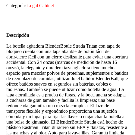
Categoría:
Legal Cabinet
Descripción
La botella agitadora BlenderBottle Strada Tritan con tapa de
bloqueo cuenta con una tapa abatible de botón fácil de
abrir/cierre fácil con un cierre deslizante para evitar una apertura
accidental. Con 24 onzas (marcas de medición de hasta 16
onzas), la elegante y duradera taza agitadora tiene mucho
espacio para mezclar polvos de proteínas, suplementos o batidos
de reemplazo de comidas, utilizando el batidor BlenderBall, que
ofrece batidos suaves en segundos sin baterías, cables o
molestias. También se puede utilizar como botella de agua. La
tapa atornillada es a prueba de fugas, y la boca ancha se adapta
a cucharas de gran tamaño y facilita la limpieza; una base
redondeada garantiza una mezcla completa. El lazo de
transporte flexible y ergonómico proporciona una sujeción
cómoda y un lugar para fijar las llaves o enganchar la botella a
una bolsa de gimnasio. El BlenderBottle Strada está hecho de
plástico Eastman Tritan duradero sin BPA y ftalatos, resistente a
las manchas y al olor. Apto para lavavajillas. Garantía limitada