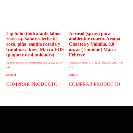
Lip balm (hidratante labios
Aerosol (spray) para
resecos). Sabores leche de
ambientar cuarto. Aroma
coco, piña, sandía rosada y
Chai tea y Vainilla. 8.8
frambuesa kiwi. Marca EOS
onzas (1 unidad) Marca
(paquete de 4 unidades)
Febreze
Amazon.com Price:
$
10.99
$
8.19
(as of 26/11/2025 02:40
Amazon.com Price:
$
3.99
$
3.69
(as of 22/11/2025 11:08
PST-
PST-
Details
)
Details
)
COMPRAR PRODUCTO
COMPRAR PRODUCTO