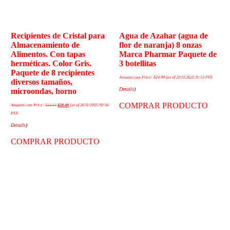
Recipientes de Cristal para
Agua de Azahar (agua de
Almacenamiento de
flor de naranja) 8 onzas
Alimentos. Con tapas
Marca Pharmar Paquete de
herméticas. Color Gris.
3 botellitas
Paquete de 8 recipientes
Amazon.com Price:
$
24.99
(as of 22/11/2025 11:53 PST-
diversos tamaños,
Details
)
microondas, horno
COMPRAR PRODUCTO
Amazon.com Price:
$
35.61
$
28.49
(as of 26/11/2025 02:56
PST-
Details
)
COMPRAR PRODUCTO