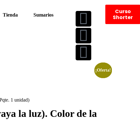
Curso
Tienda
Sumarios
Shorter
¡Oferta!
¡Oferta!
¡Oferta!
Pqte. 1 unidad)
ya la luz). Color de la