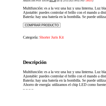
Amazon.com Price:
$
16.09
$
15.20
(as of 23/11/2025 09:02 PST-
Details
)
Multifunción: es a la vez una luz y una linterna. Luz bla
Ajustable: puedes controlar el brillo con el mando a dis
Batería: hay una batería en la bombilla. Se puede utili
COMPRAR PRODUCTO
Categoría:
Shorter Juris Kit
Descripción
Multifunción: es a la vez una luz y una linterna. Luz bla
Ajustable: puedes controlar el brillo con el mando a dis
Batería: hay una batería en la bombilla. Se puede utili
Ahorro de energía: utilizamos el chip LED como fuente 
– – – –