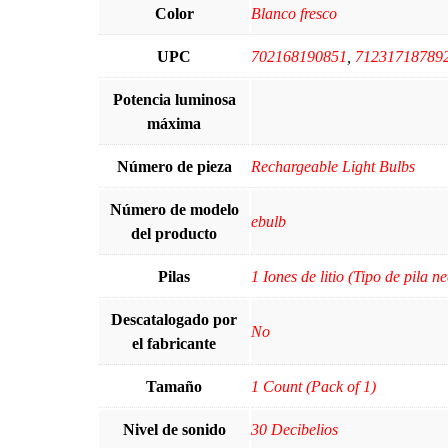
Color
‎Blanco fresco
UPC
‎702168190851
,
71231718789
Potencia luminosa
máxima
Número de pieza
‎Rechargeable Light Bulbs
Número de modelo
‎ebulb
del producto
Pilas
1 Iones de litio (Tipo de pila n
Descatalogado por
‎No
el fabricante
Tamaño
‎1 Count (Pack of 1)
Nivel de sonido
30 Decibelios